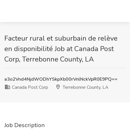
Facteur rural et suburbain de relève
en disponibilité Job at Canada Post
Corp, Terrebonne County, LA
a3o2Vnd4NjdWODhYSkpXb00rVnlNckVpR0E9PQ==
Canada Post Corp
Terrebonne County, LA
Job Description